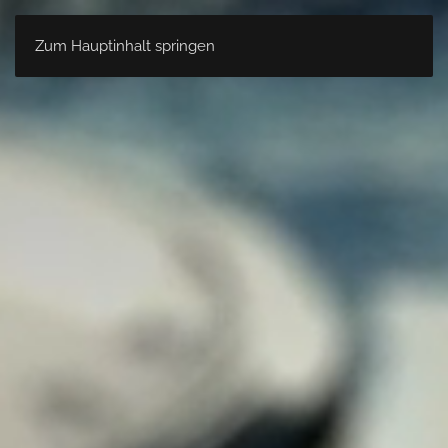
Zum Hauptinhalt springen